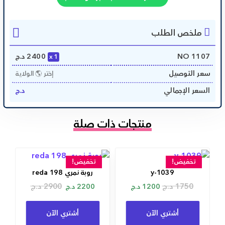
ملخص الطلب
1107 NO
2400
د.ج
1
سعر التوصيل
إختر 🌎 الولاية
السعر الإجمالي
د.ج
منتجات ذات صلة
تخفيض!
تخفيض!
y-1039
روبة نمري reda 198
1750
د.ج
2900
د.ج
1200
د.ج
2200
د.ج
أشتري الآن
أشتري الآن