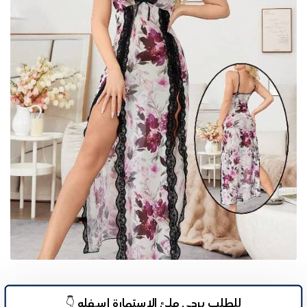
للطلب يرجى ملئ الإستمارة اســـفله 👇