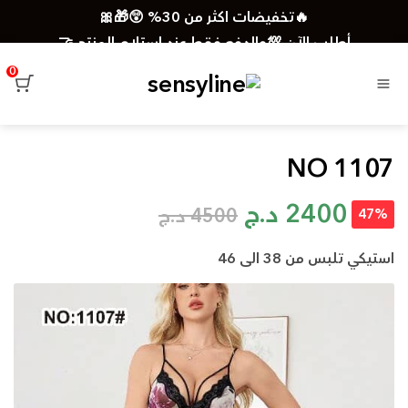
🔥تخفيضات اكثر من 30% 😲🎁🎀
أطلب الآن 💯والدفع فقط عند استلام المنتج 🤝
توصيل سريع لجميع الولايات 📦🚚
0
القائمة
1107 NO
2400
د.ج
4500
د.ج
47%
استيكي تلبس من 38 الى 46