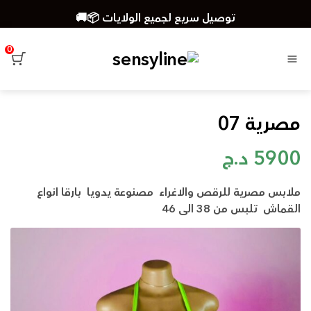
توصيل سريع لجميع الولايات 📦🚚
🔥تخفيضات اكثر من 30% 😲🎁🎀
0
القائمة
مصرية 07
5900
د.ج
ملابس مصرية للرقص والاغراء مصنوعة يدويا بارقا انواع
القماش تلبس من 38 الى 46