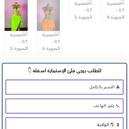
للطلب يرجى ملئ الإستمارة اســـفله 👇