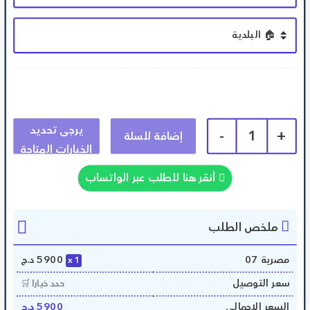
-
1
+
إضافة للسلة
أنقر هنا للطلب عبر الواتساب
ملخص الطلب
مصرية 07
5900
د.ج
1
سعر التوصيل
حدد خيارا 🛒
السعر الإجمالي
5900
د.ج