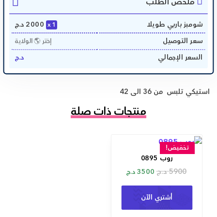
ملخص الطلب
شومبز باربي طويلا
2000
د.ج
1
سعر التوصيل
إختر 🌎 الولاية
السعر الإجمالي
د.ج
استيكي تلبس من 36 الى 42
منتجات ذات صلة
تخفيض!
روب 0895
5900
د.ج
3500
د.ج
أشتري الآن