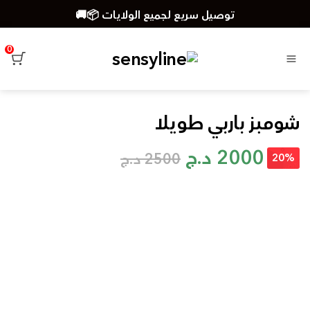
توصيل سريع لجميع الولايات 📦🚚
🔥تخفيضات اكثر من 30% 😲🎁🎀
0
القائمة
شومبز باربي طويلا
2000
د.ج
2500
د.ج
20%