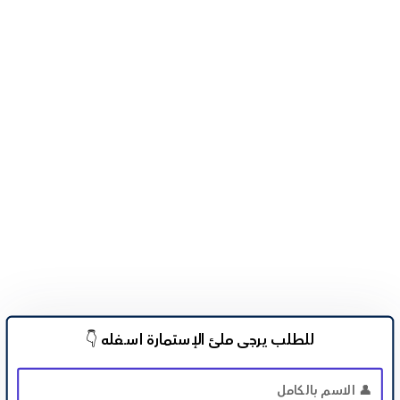
للطلب يرجى ملئ الإستمارة اســـفله 👇