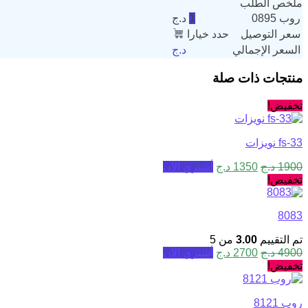
ملخص الطلب
روب 0895
1
د.ج
سعر التوصيل
حدد خيارا
السعر الإجمالي
د.ج
منتجات ذات صلة
تخفيض!
fs-33 نويزات
1900
د.ج
1350
د.ج
أشتري الآن
تخفيض!
8083
تم التقييم
3.00
من 5
4900
د.ج
2700
د.ج
أشتري الآن
تخفيض!
روب 8121