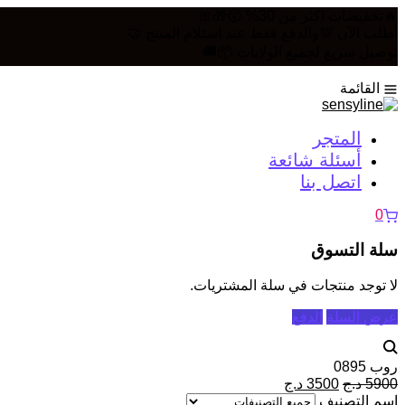
🔥تخفيضات اكثر من 30% 😲🎁🎀
أطلب الآن 💯والدفع فقط عند استلام المنتج 🤝
توصيل سريع لجميع الولايات 📦🚚
القائمة
المتجر
أسئلة شائعة
اتصل بنا
0
سلة التسوق
لا توجد منتجات في سلة المشتريات.
عرض السلة
الدفع
روب 0895
5900
د.ج
3500
د.ج
اسم التصنيف