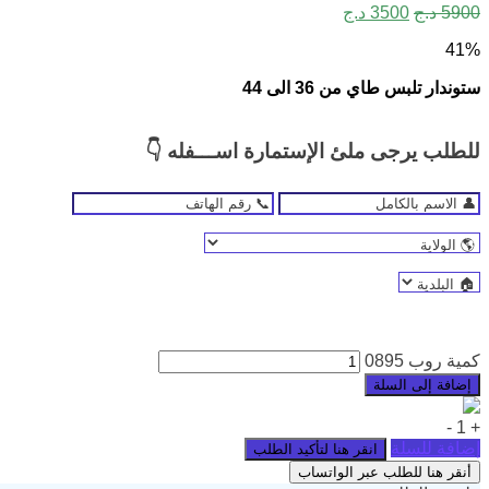
5900
د.ج
3500
د.ج
41%
ستوندار تلبس طاي من 36 الى 44
للطلب يرجى ملئ الإستمارة اســـفله 👇
كمية روب 0895
إضافة إلى السلة
-
1
+
إضافة للسلة
أنقر هنا للطلب عبر الواتساب