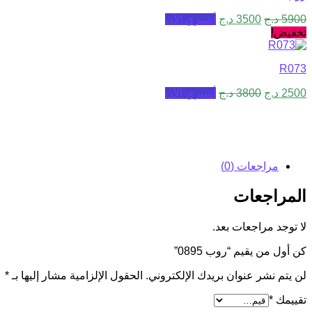
5900
د.ج
3500
د.ج
أشتري الآن
تخفيض!
R073
2500
د.ج
3800
د.ج
أشتري الآن
مراجعات (0)
المراجعات
لا توجد مراجعات بعد.
كن أول من يقيم “روب 0895”
لن يتم نشر عنوان بريدك الإلكتروني.
الحقول الإلزامية مشار إليها بـ
*
تقييمك
*